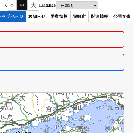
大
イズ
中
Language
小
トップページ
お知らせ
避難情報
避難所
関連情報
公開文書