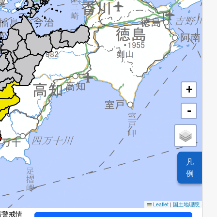
+
-
凡
例
Leaflet
|
国土地理院
害警戒情