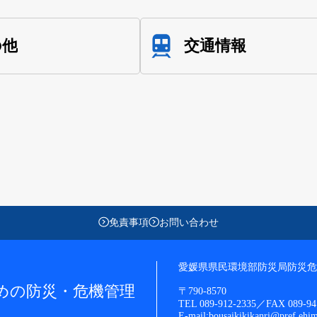
の他
交通情報
免責事項
お問い合わせ
愛媛県県民環境部防災局防災危
めの防災・危機管理
〒790-8570
TEL 089-912-2335／FAX 089-94
E-mail:bousaikikikanri@pref.ehim