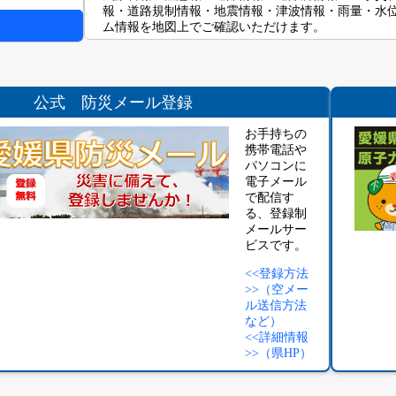
報・道路規制情報・地震情報・津波情報・雨量・水
ム情報を地図上でご確認いただけます。
公式 防災メール登録
お手持ちの
携帯電話や
パソコンに
電子メール
で配信す
る、登録制
メールサー
ビスです。
<<登録方法
>>（空メー
ル送信方法
など）
<<詳細情報
>>（県HP）