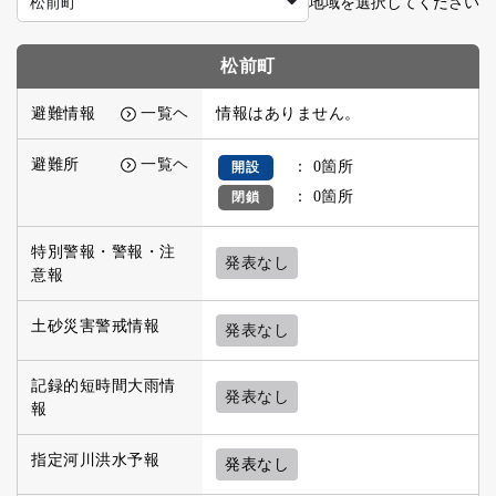
地域を選択してください
松前町
松前町
避難情報
一覧ヘ
情報はありません。
避難所
一覧ヘ
： 0箇所
開設
： 0箇所
閉鎖
特別警報・警報・注
発表なし
意報
土砂災害警戒情報
発表なし
記録的短時間大雨情
発表なし
報
指定河川洪水予報
発表なし