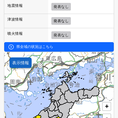
地震情報
発表なし
津波情報
発表なし
噴火情報
発表なし
県全域の状況はこちら
表示情報
+
-