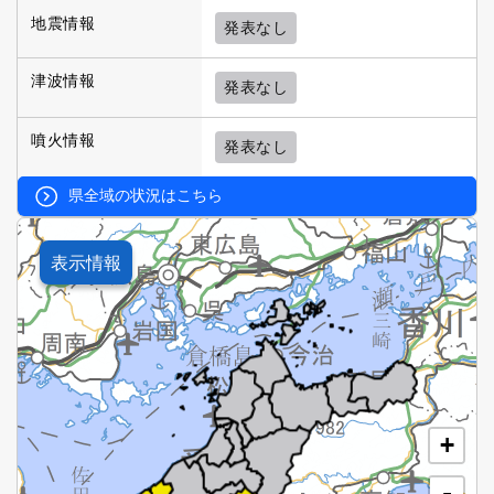
地震情報
発表なし
津波情報
発表なし
噴火情報
発表なし
県全域の状況はこちら
表示情報
+
-