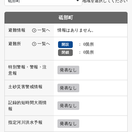
地域を選択してください
砥部町
砥部町
避難情報
一覧ヘ
情報はありません。
避難所
一覧ヘ
： 0箇所
開設
： 0箇所
閉鎖
特別警報・警報・注
発表なし
意報
土砂災害警戒情報
発表なし
記録的短時間大雨情
発表なし
報
指定河川洪水予報
発表なし