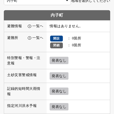
地域を選択してください
内子町
内子町
避難情報
一覧ヘ
情報はありません。
避難所
一覧ヘ
： 0箇所
開設
： 0箇所
閉鎖
特別警報・警報・注
発表なし
意報
土砂災害警戒情報
発表なし
記録的短時間大雨情
発表なし
報
指定河川洪水予報
発表なし