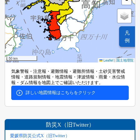
凡
例
50 km
Leaflet
|
国土地理院
気象警報・注意報・避難情報・避難所情報・土砂災害警戒
情報・道路規制情報・地震情報・津波情報・雨量・水位情
報・ダム情報を地図上でご確認いただけます。
詳しい地図情報はこちらをクリック
防災X（旧Twitter）
愛媛県防災公式X（旧Twitter）