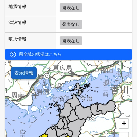
地震情報
発表なし
津波情報
発表なし
噴火情報
発表なし
県全域の状況はこちら
表示情報
+
-