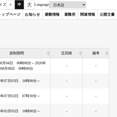
大
イズ
中
Language
小
トップページ
お知らせ
避難情報
避難所
関連情報
公開文書
規制期間
迂回路
備考
規制期間
迂回路
備考
08月04日 00時00分～2026年
-
-
08月08日 00時00分
26年07月03日 16時00分～
-
-
26年07月02日 07時30分～
-
-
26年03月05日 10時00分～
-
-