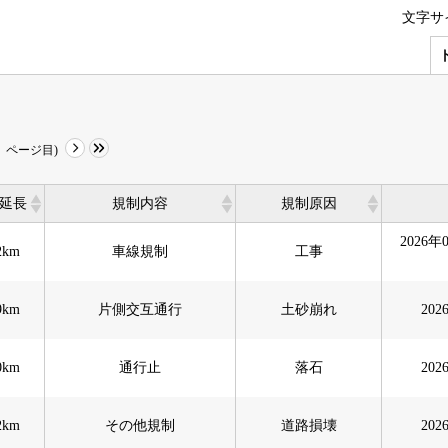
文字サ
ページ目)
延長
規制内容
規制原因
延長
規制内容
規制原因
2026年
2km
車線規制
工事
9km
片側交互通行
土砂崩れ
20
0km
通行止
落石
20
2km
その他規制
道路損壊
20