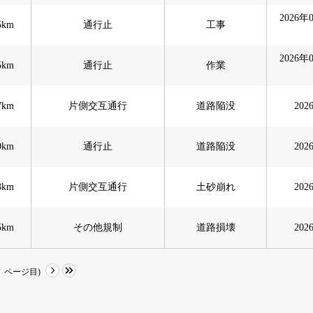
2026年
5km
通行止
工事
2026年
5km
通行止
作業
7km
片側交互通行
道路陥没
20
0km
通行止
道路陥没
20
3km
片側交互通行
土砂崩れ
20
5km
その他規制
道路損壊
20
ページ目)