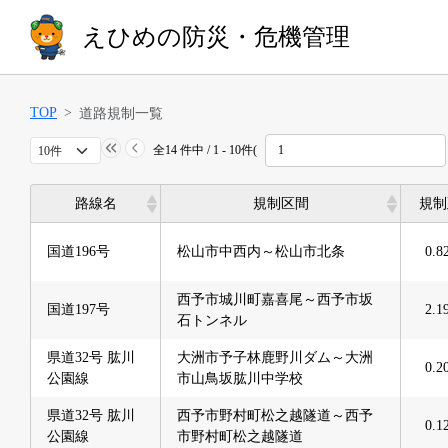
えひめの防災・危機管理
TOP
道路規制一覧
全14 件中 / 1 - 10件(
路線名
規制区間
規制
路線名
規制区間
規制
国道196号
松山市中西内～松山市北条
0.8
西予市城川町嘉喜尾～西予市坂
国道197号
2.1
石トンネル
県道32号 肱川
大洲市予子林鹿野川ダム～大洲
0.2
公園線
市山鳥坂肱川中学校
県道32号 肱川
西予市野村町松之越隧道～西予
0.1
公園線
市野村町松之越隧道